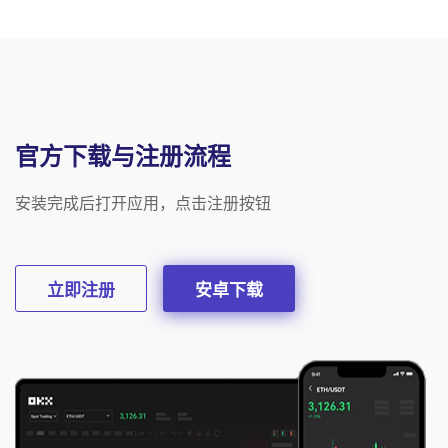
官方下载与注册流程
安装完成后打开应用，点击注册按钮
立即注册
安卓下载