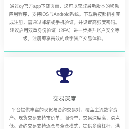
通过oy官方app下载页面，您可以获取最新版本的移动
应用程序，支持iOS与Android系统。下载后按照指引完
成注册，需通过邮箱或手机验证，并设置高强度密码。
建议启用双重身份验证（2FA）进一步提升账户安全等
级。注册即享高效的数字资产交易体验。
交易深度
平台提供丰富的现货与合约交易对，覆盖主流数字资
产。现货交易支持市价单、限价单，交易深度高，滑点
低。合约交易支持逐仓与全仓模式，提供多倍杠杆，满