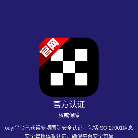
官方认证
权威保障
ouyi平台已获得多项国际安全认证，包括ISO 27001信息
安全管理体系认证，确保平台安全可靠